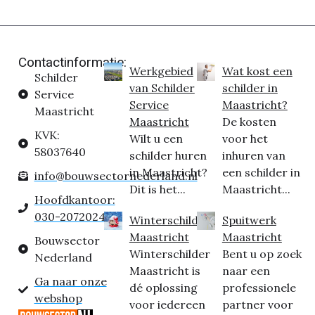
Contactinformatie:
Werkgebied
Wat kost een
Schilder
van Schilder
schilder in
Service
Service
Maastricht?
Maastricht
Maastricht
De kosten
KVK:
Wilt u een
voor het
58037640
schilder huren
inhuren van
in Maastricht?
een schilder in
info@bouwsectornederland.nl
Dit is het...
Maastricht...
Hoofdkantoor:
030-2072024
Winterschilder
Spuitwerk
Maastricht
Maastricht
Bouwsector
Winterschilder
Bent u op zoek
Nederland
Maastricht is
naar een
Ga naar onze
dé oplossing
professionele
webshop
voor iedereen
partner voor