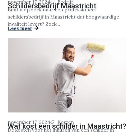
november 17, 2024
Bedrijf
Schildersbedrijf Maastricht
Bent u op zoek naar een professioneel
schildersbedrijf in Maastricht dat hoogwaardige
kwaliteit levert? Zoek...
Lees meer
november 17, 2024
Kosten
Wat kost een schilder in Maastricht?
De kosten voor het inhuren van een schilder in