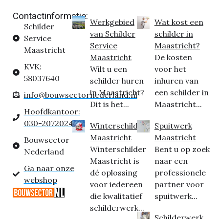
Contactinformatie:
Werkgebied
Wat kost een
Schilder
van Schilder
schilder in
Service
Service
Maastricht?
Maastricht
Maastricht
De kosten
KVK:
Wilt u een
voor het
58037640
schilder huren
inhuren van
in Maastricht?
een schilder in
info@bouwsectornederland.nl
Dit is het...
Maastricht...
Hoofdkantoor:
030-2072024
Winterschilder
Spuitwerk
Maastricht
Maastricht
Bouwsector
Winterschilder
Bent u op zoek
Nederland
Maastricht is
naar een
Ga naar onze
dé oplossing
professionele
webshop
voor iedereen
partner voor
die kwalitatief
spuitwerk...
schilderwerk...
Schilderwerk