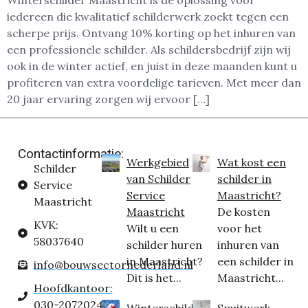
Winterschilder Maastricht is dé oplossing voor
iedereen die kwalitatief schilderwerk zoekt tegen een
scherpe prijs. Ontvang 10% korting op het inhuren van
een professionele schilder. Als schildersbedrijf zijn wij
ook in de winter actief, en juist in deze maanden kunt u
profiteren van extra voordelige tarieven. Met meer dan
20 jaar ervaring zorgen wij ervoor […]
Contactinformatie:
Werkgebied
Wat kost een
Schilder
van Schilder
schilder in
Service
Service
Maastricht?
Maastricht
Maastricht
De kosten
KVK:
Wilt u een
voor het
58037640
schilder huren
inhuren van
in Maastricht?
een schilder in
info@bouwsectornederland.nl
Dit is het...
Maastricht...
Hoofdkantoor:
030-2072024
Winterschilder
Spuitwerk