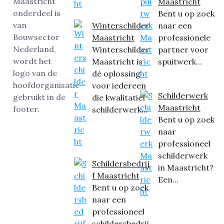
Maastricht
Bent u op zoek
Winterschilder
naar een
Maastricht
professionele
Winterschilder
partner voor
Maastricht is
spuitwerk...
dé oplossing
voor iedereen
Schilderwerk
die kwalitatief
Maastricht
schilderwerk...
Bent u op zoek
naar
professioneel
schilderwerk
Schildersbedrij
in Maastricht?
f Maastricht
Een...
Bent u op zoek
naar een
professioneel
schildersbedrij