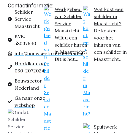
Contactinformatie:
Werkgebied
Wat kost een
Schilder
van Schilder
schilder in
Service
Service
Maastricht?
Maastricht
Maastricht
De kosten
KVK:
Wilt u een
voor het
58037640
schilder huren
inhuren van
in Maastricht?
een schilder in
info@bouwsectornederland.nl
Dit is het...
Maastricht...
Hoofdkantoor:
030-2072024
Bouwsector
Nederland
Ga naar onze
webshop
Spuitwerk