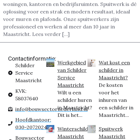
woningen, kantoren en bedrijfsruimten. Spuitwerk is dé
oplossing voor een strak en modern resultaat, ideaal
voor muren en plafonds. Onze spuitwerkers zijn
professioneel en werken al meer dan 10 jaar in
Maastricht. Lees verder […]
Contactinformatie:
Werkgebied
Wat kost een
Schilder
van Schilder
schilder in
Service
Service
Maastricht?
Maastricht
Maastricht
De kosten
KVK:
Wilt u een
voor het
58037640
schilder huren
inhuren van
in Maastricht?
een schilder in
info@bouwsectornederland.nl
Dit is het...
Maastricht...
Hoofdkantoor:
030-2072024
Winterschilder
Spuitwerk
Maastricht
Maastricht
Bouwsector