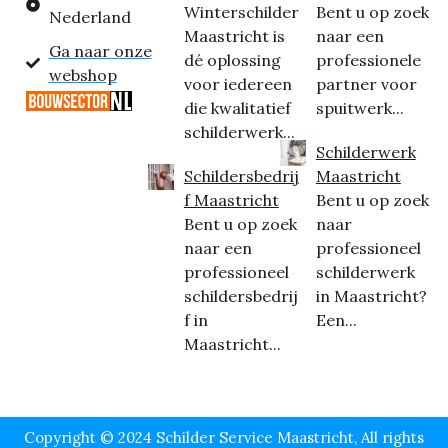
Winterschilder
Bent u op zoek
Nederland
Maastricht is
naar een
Ga naar onze
dé oplossing
professionele
webshop
voor iedereen
partner voor
die kwalitatief
spuitwerk...
schilderwerk...
Schilderwerk
Schildersbedrij
Maastricht
f Maastricht
Bent u op zoek
Bent u op zoek
naar
naar een
professioneel
professioneel
schilderwerk
schildersbedrij
in Maastricht?
f in
Een...
Maastricht...
Copyright © 2024 Schilder Service Maastricht, All rights