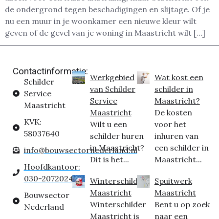
de ondergrond tegen beschadigingen en slijtage. Of je
nu een muur in je woonkamer een nieuwe kleur wilt
geven of de gevel van je woning in Maastricht wilt […]
Contactinformatie:
Werkgebied
Wat kost een
Schilder
van Schilder
schilder in
Service
Service
Maastricht?
Maastricht
Maastricht
De kosten
KVK:
Wilt u een
voor het
58037640
schilder huren
inhuren van
in Maastricht?
een schilder in
info@bouwsectornederland.nl
Dit is het...
Maastricht...
Hoofdkantoor:
030-2072024
Winterschilder
Spuitwerk
Maastricht
Maastricht
Bouwsector
Winterschilder
Bent u op zoek
Nederland
Maastricht is
naar een