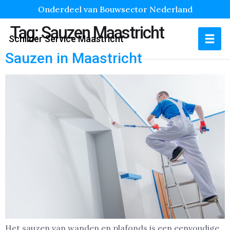
Onderdeel van Bouwsector Nederland
Tag:
Sauzen Maastricht
Schilder Service Maastricht
Sauzen in Maastricht
Het sauzen van wanden en plafonds is een eenvoudige