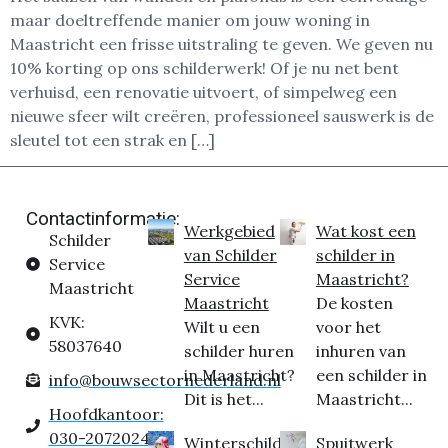
maar doeltreffende manier om jouw woning in
Maastricht een frisse uitstraling te geven. We geven nu
10% korting op ons schilderwerk! Of je nu net bent
verhuisd, een renovatie uitvoert, of simpelweg een
nieuwe sfeer wilt creëren, professioneel sauswerk is de
sleutel tot een strak en […]
Contactinformatie:
Werkgebied
Wat kost een
Schilder
van Schilder
schilder in
Service
Service
Maastricht?
Maastricht
Maastricht
De kosten
KVK:
Wilt u een
voor het
58037640
schilder huren
inhuren van
in Maastricht?
een schilder in
info@bouwsectornederland.nl
Dit is het...
Maastricht...
Hoofdkantoor:
030-2072024
Winterschilder
Spuitwerk