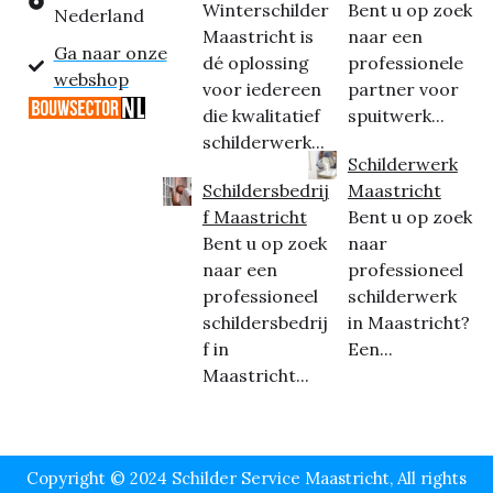
Winterschilder
Bent u op zoek
Nederland
Maastricht is
naar een
Ga naar onze
dé oplossing
professionele
webshop
voor iedereen
partner voor
die kwalitatief
spuitwerk...
schilderwerk...
Schilderwerk
Schildersbedrij
Maastricht
f Maastricht
Bent u op zoek
Bent u op zoek
naar
naar een
professioneel
professioneel
schilderwerk
schildersbedrij
in Maastricht?
f in
Een...
Maastricht...
Copyright © 2024 Schilder Service Maastricht, All rights