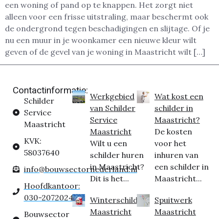
een woning of pand op te knappen. Het zorgt niet
alleen voor een frisse uitstraling, maar beschermt ook
de ondergrond tegen beschadigingen en slijtage. Of je
nu een muur in je woonkamer een nieuwe kleur wilt
geven of de gevel van je woning in Maastricht wilt […]
Contactinformatie:
Werkgebied
Wat kost een
Schilder
van Schilder
schilder in
Service
Service
Maastricht?
Maastricht
Maastricht
De kosten
KVK:
Wilt u een
voor het
58037640
schilder huren
inhuren van
in Maastricht?
een schilder in
info@bouwsectornederland.nl
Dit is het...
Maastricht...
Hoofdkantoor:
030-2072024
Winterschilder
Spuitwerk
Maastricht
Maastricht
Bouwsector