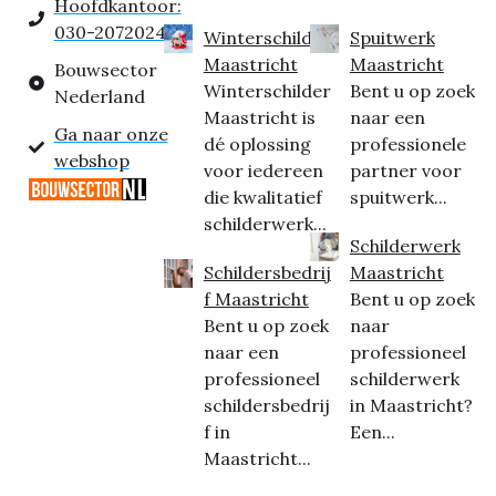
Hoofdkantoor:
030-2072024
Winterschilder
Spuitwerk
Maastricht
Maastricht
Bouwsector
Winterschilder
Bent u op zoek
Nederland
Maastricht is
naar een
Ga naar onze
dé oplossing
professionele
webshop
voor iedereen
partner voor
die kwalitatief
spuitwerk...
schilderwerk...
Schilderwerk
Schildersbedrij
Maastricht
f Maastricht
Bent u op zoek
Bent u op zoek
naar
naar een
professioneel
professioneel
schilderwerk
schildersbedrij
in Maastricht?
f in
Een...
Maastricht...