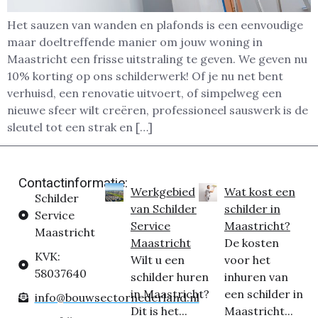
Het sauzen van wanden en plafonds is een eenvoudige
maar doeltreffende manier om jouw woning in
Maastricht een frisse uitstraling te geven. We geven nu
10% korting op ons schilderwerk! Of je nu net bent
verhuisd, een renovatie uitvoert, of simpelweg een
nieuwe sfeer wilt creëren, professioneel sauswerk is de
sleutel tot een strak en […]
Contactinformatie:
Werkgebied
Wat kost een
Schilder
van Schilder
schilder in
Service
Service
Maastricht?
Maastricht
Maastricht
De kosten
KVK:
Wilt u een
voor het
58037640
schilder huren
inhuren van
in Maastricht?
een schilder in
info@bouwsectornederland.nl
Dit is het...
Maastricht...