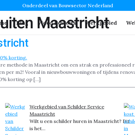
Onderdeel van Bouwsector Nederland
uiten Maastricht
me
Blog
Video Reviews
Werkgebied
We
tricht
aire methode in Maastricht om een strak en professioneel re
en per m2! Vooral in nieuwbouwwoningen of tijdens renovat
0% korting op […]
Werkgebied van Schilder Service
Maastricht
Wilt u een schilder huren in Maastricht? Dit
is het...