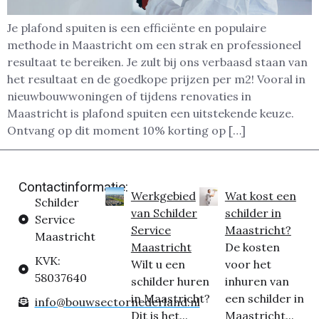
Je plafond spuiten is een efficiënte en populaire
methode in Maastricht om een strak en professioneel
resultaat te bereiken. Je zult bij ons verbaasd staan van
het resultaat en de goedkope prijzen per m2! Vooral in
nieuwbouwwoningen of tijdens renovaties in
Maastricht is plafond spuiten een uitstekende keuze.
Ontvang op dit moment 10% korting op […]
Contactinformatie:
Werkgebied
Wat kost een
Schilder
van Schilder
schilder in
Service
Service
Maastricht?
Maastricht
Maastricht
De kosten
KVK:
Wilt u een
voor het
58037640
schilder huren
inhuren van
in Maastricht?
een schilder in
info@bouwsectornederland.nl
Dit is het...
Maastricht...