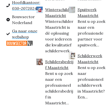
Hoofdkantoor:
030-2072024
Winterschilder
Spuitwerk
Maastricht
Maastricht
Bouwsector
Winterschilder
Bent u op zoek
Nederland
Maastricht is
naar een
Ga naar onze
dé oplossing
professionele
webshop
voor iedereen
partner voor
die kwalitatief
spuitwerk...
schilderwerk...
Schilderwerk
Schildersbedrij
Maastricht
f Maastricht
Bent u op zoek
Bent u op zoek
naar
naar een
professioneel
professioneel
schilderwerk
schildersbedrij
in Maastricht?
f in
Een...
Maastricht...