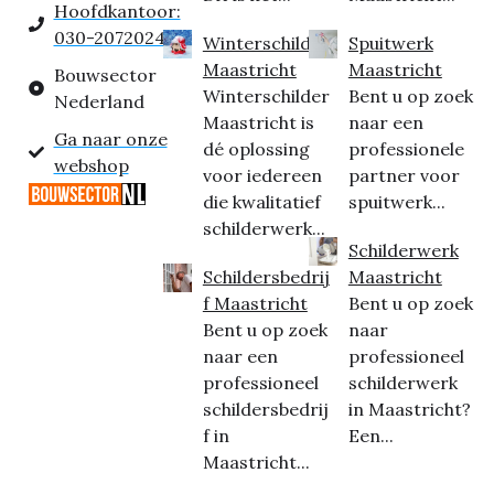
Hoofdkantoor:
030-2072024
Winterschilder
Spuitwerk
Maastricht
Maastricht
Bouwsector
Winterschilder
Bent u op zoek
Nederland
Maastricht is
naar een
Ga naar onze
dé oplossing
professionele
webshop
voor iedereen
partner voor
die kwalitatief
spuitwerk...
schilderwerk...
Schilderwerk
Schildersbedrij
Maastricht
f Maastricht
Bent u op zoek
Bent u op zoek
naar
naar een
professioneel
professioneel
schilderwerk
schildersbedrij
in Maastricht?
f in
Een...
Maastricht...