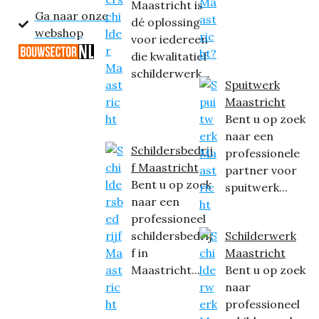
Maastricht is
Ga naar onze
dé oplossing
webshop
voor iedereen
die kwalitatief
schilderwerk...
Spuitwerk
Maastricht
Bent u op zoek
naar een
Schildersbedrij
professionele
f Maastricht
partner voor
Bent u op zoek
spuitwerk...
naar een
professioneel
schildersbedrij
Schilderwerk
f in
Maastricht
Maastricht...
Bent u op zoek
naar
professioneel