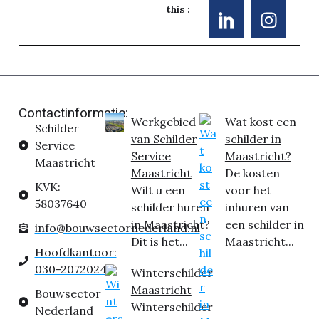
this :
Contactinformatie:
Werkgebied
Wat kost een
Schilder
van Schilder
schilder in
Service
Service
Maastricht?
Maastricht
Maastricht
De kosten
KVK:
Wilt u een
voor het
58037640
schilder huren
inhuren van
in Maastricht?
een schilder in
info@bouwsectornederland.nl
Dit is het...
Maastricht...
Hoofdkantoor:
030-2072024
Winterschilder
Maastricht
Bouwsector
Winterschilder
Nederland