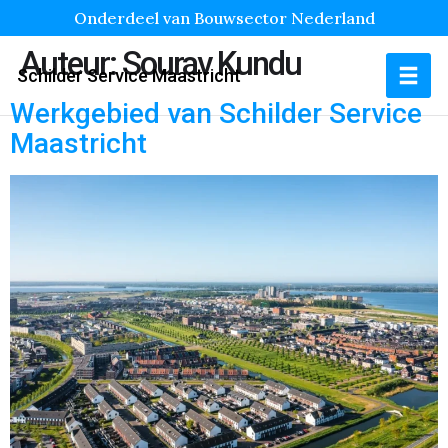
Onderdeel van Bouwsector Nederland
Auteur:
Sourav Kundu
Schilder Service Maastricht
Werkgebied van Schilder Service
Maastricht