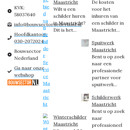
Maastricht
De kosten
KVK:
Wilt u een
voor het
58037640
schilder huren
inhuren van
in Maastricht?
een schilder in
info@bouwsectornederland.nl
Dit is het...
Maastricht...
Hoofdkantoor:
030-2072024
Spuitwerk
Maastricht
Bouwsector
Bent u op zoek
Nederland
naar een
Ga naar onze
professionele
webshop
partner voor
spuitwerk...
Schilderwerk
Maastricht
Bent u op zoek
Winterschilder
naar
Maastricht
professioneel